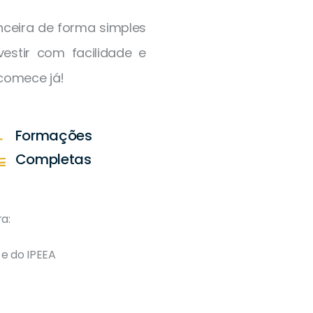
ceira de forma simples
estir com facilidade e
 comece já!
Formações
Completas
a: