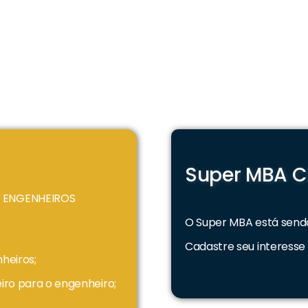
Super MBA 
 ENGENHEIROS
O Super MBA está send
Cadastre seu interesse
heiros;
ro para o engenheiro;