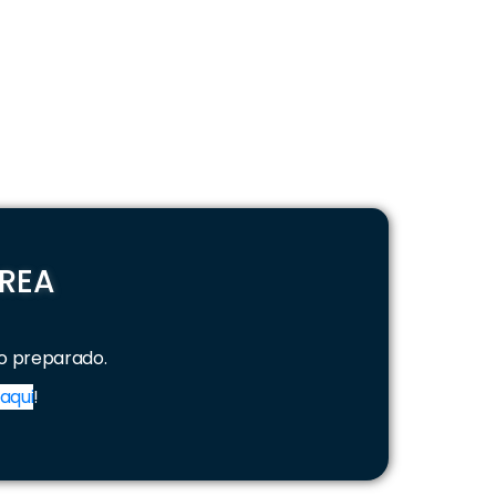
CREA
o preparado.
aqui
!