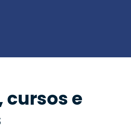
 cursos e
s