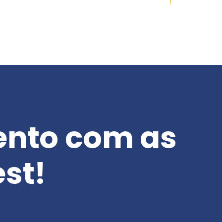
ento com as
est!