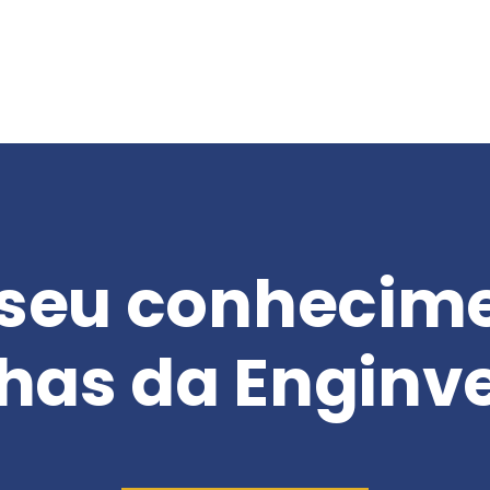
seu conhecim
lhas da Enginv