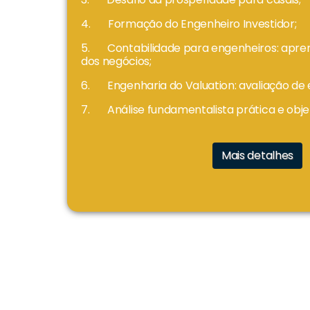
4. Formação do Engenheiro Investidor;
5. Contabilidade para engenheiros: apre
dos negócios;
6. Engenharia do Valuation: avaliação de
7. Análise fundamentalista prática e obje
Mais detalhes