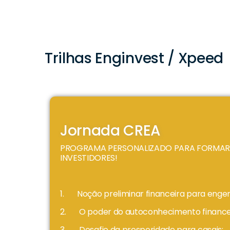
Trilhas Enginvest / Xpeed
Jornada CREA
PROGRAMA PERSONALIZADO PARA FORMAR
INVESTIDORES!
1. Noção preliminar financeira para engen
2. O poder do autoconhecimento financei
3. Desafio da prosperidade para casais;